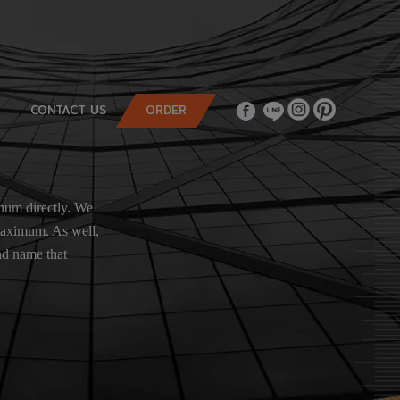
CONTACT US
ORDER
inum directly. We
 maximum. As well,
nd name that