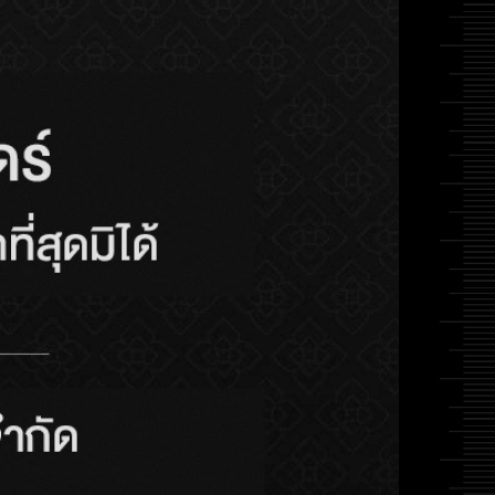
X-SERIES ระบบอลูมิเนียม
บานเลื่อนซ่อนผนัง กว้าง
2.3 ม.
Flush Handle
Mortise Lock
มือจับแบบฝัง
เสื้อกุญแจ
E SERIES ECO SYSTEM
ALUINCH E-SERIES บาน
เลื่อนหน้าต่างภายนอก รุ่น
ECO