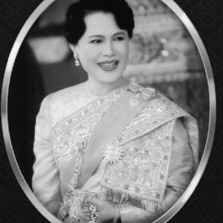
ารใช้งาน
EXTERIOR SLDING
INTERIOR FOLDING
C-Series ระบบบาน
DOOR
SLIM DOORS
กระทุ้ง
F-Series ระบบวงกบ
ประตู รู่นเล็ก
ประตูบานเลื่อนภายนอก
ประตูบานเฟี้ยมภายใน
Toilet Magnatic slim
xSeries movable wall
door H.3050x750
H.2700x1025
Gl8mm.
Gl10mm.
SEE MORE