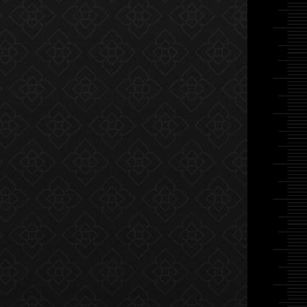
CABINET DOOR
xSeries SRF 2.1
F-SERIES
H-Series หน้าต่างบานยก
i-Series ระบบหน้าบานตู้
Softclose
บานหน้าตู้
ระบบอลูมิเนียมวงกบ ช่อง
H.2550x1200 Gl8mm.
แสงติดตาย ขนาด 45 x
20 mm.
Walk in closet slim
door
Pocket door xseries
H.2650x2300
Gl10mm.