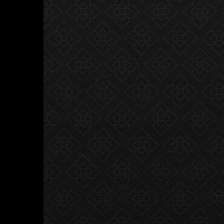
PRESENTATION VDO วีดีโอแนะนำก
ALUMINIUM อลูมิเนียมโปรไฟล์
SLIDING SLIM DOOR
B-Series ระบบประตูบาน
เฟี้ยม
ประตูบานเลื่อนภายใน
xSeries auto sliding
door H.2600 x 2450
Gl10mm.