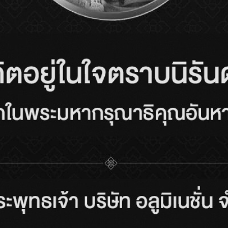
ประตูบานเปิดแม่เหล็ก
ผนังกั้นห้อง available
สำหรับห้องน้ำผู้สูงอายุและ
wall sim doors
เด็ก
Pull Handle with Lock
Pull Handle
มือจับยาวมีล็อคในตัว
มือจับยาว
SEE MORE
ิเนียม
W-SERIES LOCK SET
X-SERIES SWING
INSTALLATION
DOOR : MAKE A NOISE
W-SERIES ระบบบานเปิด
xSeries one-way swing
หน้าต่าง by ALUINCH
door (Make a noise)