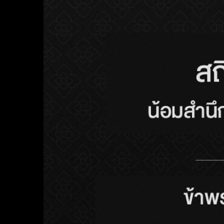
ประตูบานเลื่อน Slim
AUTO-DOOR
HARDWARE อุปกรณ์ประตูหน้าต่าง
Lever Handle
มือจับก้านโยก
TIPS AND TRICKS เกร็ดความรู้อลูม
KEYHOLE ROUTER
เทคโนโลยียุคใหม่ของการ
ทำงานอลูมิเนียมให้เป็น
เรื่องง่าย