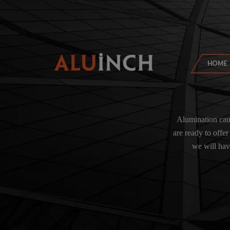
HOME
Alumination caus
are ready to offe
we will hav